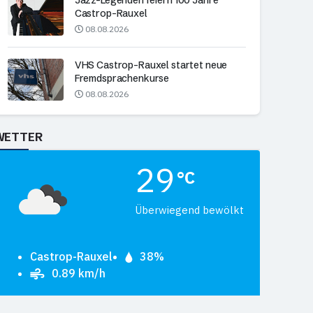
Castrop-Rauxel
08.08.2026
VHS Castrop-Rauxel startet neue
Fremdsprachenkurse
08.08.2026
WETTER
29
°C
Überwiegend bewölkt
Castrop-Rauxel
38%
0.89 km/h