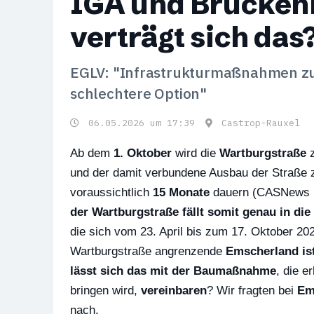
IGA und Brücken
verträgt sich das
EGLV: "Infrastrukturmaßnahmen zu v
schlechtere Option"
06.05.2026 um 17:39
Castrop-Rauxel
Ab dem
1. Oktober
wird die
Wartburgstraße
z
und der damit verbundene Ausbau der Straße z
voraussichtlich
15 Monate
dauern (CASNews be
der Wartburgstraße fällt somit genau in die
die sich vom 23. April bis zum 17. Oktober 202
Wartburgstraße angrenzende
Emscherland ist
lässt sich das mit der Baumaßnahme
, die e
bringen wird,
vereinbaren
? Wir fragten bei
Em
nach.