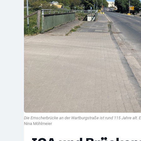
Die Emscherbrücke an der Wartburgstraße ist rund 115 Jahre alt. E
Nina Möhlmeier