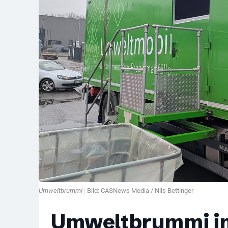
Umweltbrummi
|
Bild: CASNews Media / Nils Bettinger
Umweltbrummi im