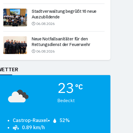
Stadtverwaltung begrüßt 16 neue
Auszubildende
06.08.2026
Neue Notfallsanitäter für den
Rettungsdienst der Feuerwehr
06.08.2026
WETTER
23
°C
Bedeckt
Castrop-Rauxel
52%
0.89 km/h