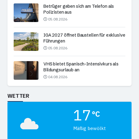
Betrüger geben sich am Telefon als
Polizisten aus
05.08.2026
IGA 2027 öffnet Baustellen für exklusive
Führungen
05.08.2026
VHS bietet Spanisch-Intensivkurs als
Bildungsurlaub an
04.08.2026
WETTER
17
°C
Mäßig bewölkt