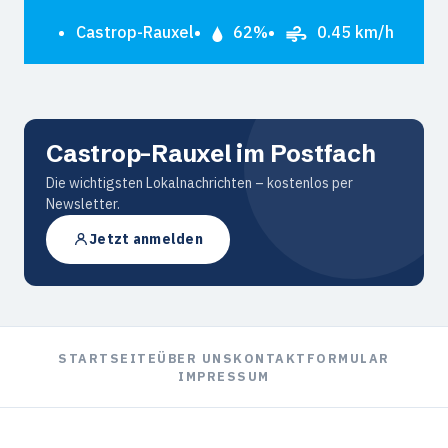
Castrop-Rauxel
62%
0.45 km/h
Castrop-Rauxel im Postfach
Die wichtigsten Lokalnachrichten – kostenlos per
Newsletter.
Jetzt anmelden
STARTSEITE
ÜBER UNS
KONTAKTFORMULAR
IMPRESSUM