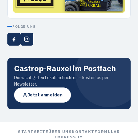
FOLGE UNS
Castrop-Rauxel im Postfach
Die wichtigsten Lokalnachrichten – kostenlos per
Newsletter.
Jetzt anmelden
STARTSEITE
ÜBER UNS
KONTAKTFORMULAR
IMPRESSUM