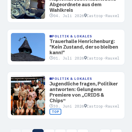
Abgeordnete aus dem
Wahlkreis
04. Juli 2026
Castrop-Rauxel
POLITIK & LOKALES
Trauerhalle Henrichenburg:
"Kein Zustand, der so bleiben
kann!"
01. Juli 2026
Castrop-Rauxel
POLITIK & LOKALES
Jugendliche fragen, Politiker
antworten: Gelungene
Premiere von „CRIDS &
Chips“
30. Juni 2026
Castrop-Rauxel
TOP