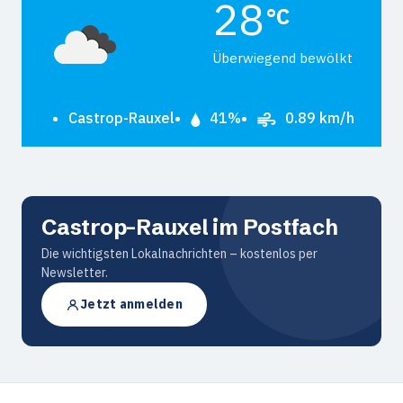
28
°C
Überwiegend bewölkt
Castrop-Rauxel
41%
0.89 km/h
Castrop-Rauxel im Postfach
Die wichtigsten Lokalnachrichten – kostenlos per
Newsletter.
Jetzt anmelden