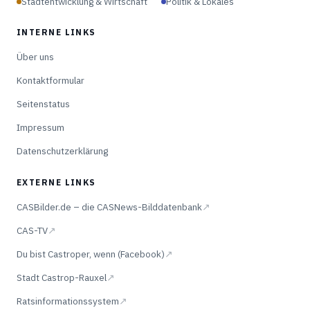
Stadtentwicklung & Wirtschaft
Politik & Lokales
INTERNE LINKS
Über uns
Kontaktformular
Seitenstatus
Impressum
Datenschutzerklärung
EXTERNE LINKS
CASBilder.de – die CASNews-Bilddatenbank
↗
CAS-TV
↗
Du bist Castroper, wenn (Facebook)
↗
Stadt Castrop-Rauxel
↗
Ratsinformationssystem
↗