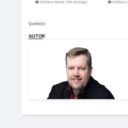
CASNews Media / Nils Bettinger
CASNews Me
Quelle(n):
AUTOR