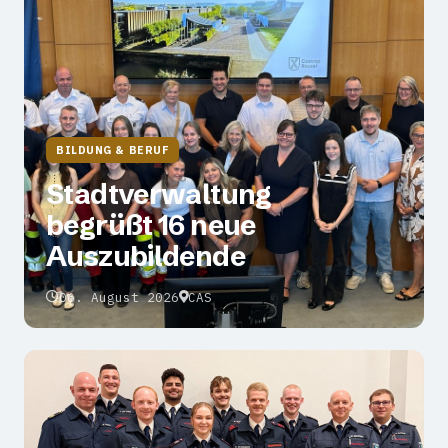
BILDUNG & BERUF
Stadtverwaltung
begrüßt 16 neue
Auszubildende
06. August 2026
CAS