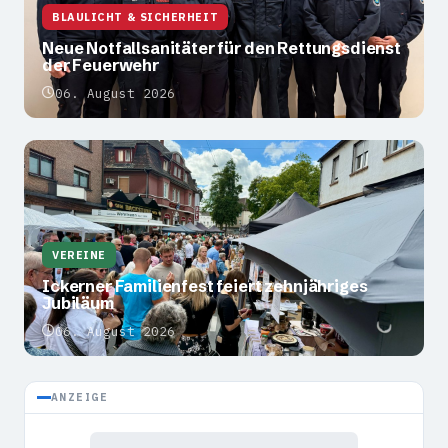
BLAULICHT & SICHERHEIT
Neue Notfallsanitäter für den Rettungsdienst
der Feuerwehr
06. August 2026
VEREINE
Ickerner Familienfest feiert zehnjähriges
Jubiläum
06. August 2026
ANZEIGE