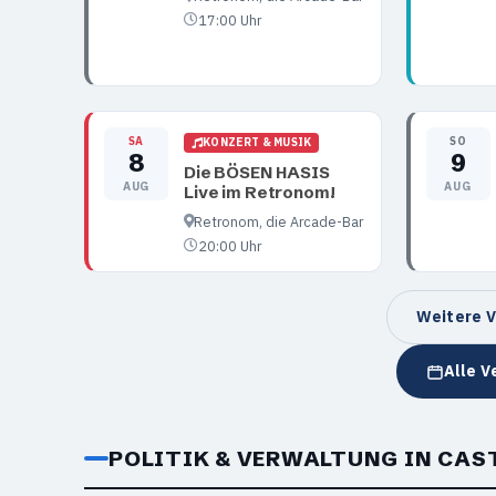
17:00 Uhr
SA
SO
KONZERT & MUSIK
8
9
Die BÖSEN HASIS
AUG
AUG
Live im Retronom!
Retronom, die Arcade-Bar
20:00 Uhr
Weitere V
Alle V
POLITIK & VERWALTUNG IN CA