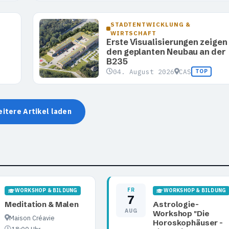
STADTENTWICKLUNG &
WIRTSCHAFT
Erste Visualisierungen zeigen
den geplanten Neubau an der
B235
04. August 2026
CAS
TOP
itere Artikel laden
FR
WORKSHOP & BILDUNG
WORKSHOP & BILDUNG
7
Meditation & Malen
Astrologie-
AUG
Workshop "Die
Maison Créavie
Horoskophäuser -
18:00 Uhr