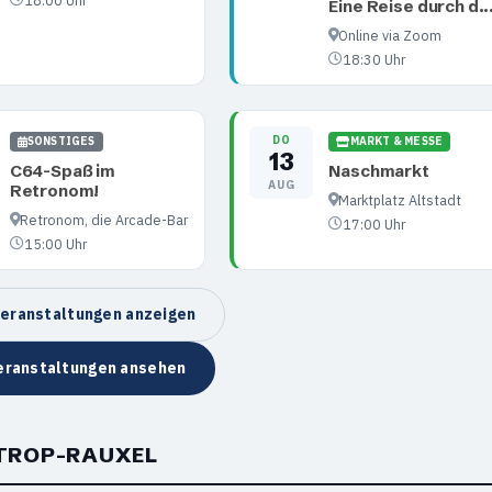
Eine Reise durch d..
Online via Zoom
18:30 Uhr
DO
SONSTIGES
MARKT & MESSE
13
C64-Spaß im
Naschmarkt
AUG
Retronom!
Marktplatz Altstadt
Retronom, die Arcade-Bar
17:00 Uhr
15:00 Uhr
eranstaltungen anzeigen
eranstaltungen ansehen
STROP-RAUXEL