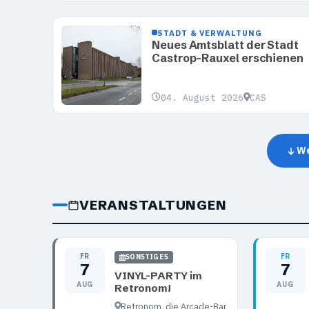
STADT & VERWALTUNG
Neues Amtsblatt der Stadt
Castrop-Rauxel erschienen
04. August 2026
CAS
We
VERANSTALTUNGEN
FR
FR
SONSTIGES
7
7
VINYL-PARTY im
AUG
AUG
Retronom!
Retronom, die Arcade-Bar