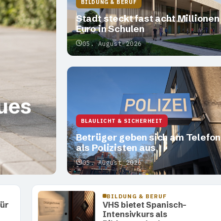
BILDUNG & BERUF
Stadt steckt fast acht Millionen
Euro in Schulen
05. August 2026
eues
BLAULICHT & SICHERHEIT
Betrüger geben sich am Telefon
als Polizisten aus
05. August 2026
BILDUNG & BERUF
für
VHS bietet Spanisch-
Intensivkurs als