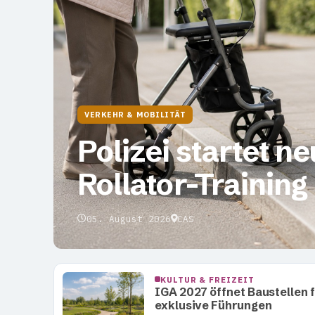
VERKEHR & MOBILITÄT
Polizei startet n
Rollator-Training
05. August 2026
CAS
KULTUR & FREIZEIT
IGA 2027 öffnet Baustellen 
exklusive Führungen