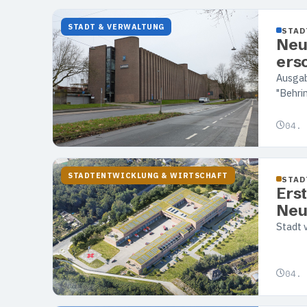
STADT & VERWALTUNG
STAD
Neu
ers
Ausga
"Behri
04. 
STADTENTWICKLUNG & WIRTSCHAFT
STAD
Ers
Neu
Stadt 
04. 