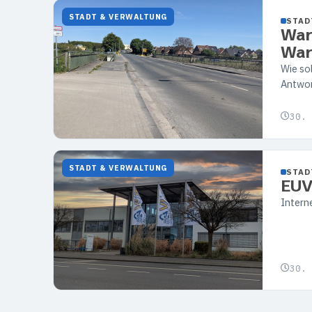
STADT & VERWALTUNG
STAD
War
War
Wie so
Antwo
30. 
STADT & VERWALTUNG
STAD
EUV
Interne
30. 