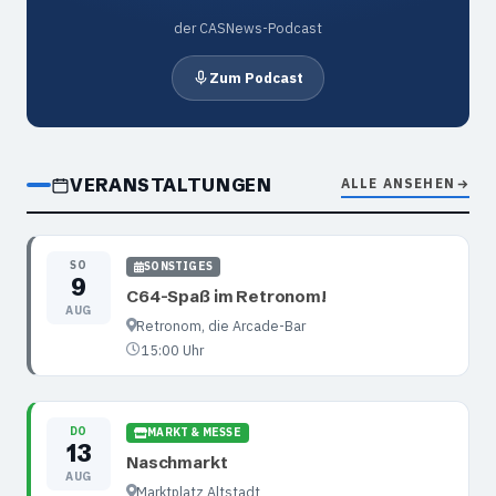
der CASNews-Podcast
Zum Podcast
VERANSTALTUNGEN
ALLE ANSEHEN
SO
SONSTIGES
9
C64-Spaß im Retronom!
AUG
Retronom, die Arcade-Bar
15:00 Uhr
DO
MARKT & MESSE
13
Naschmarkt
AUG
Marktplatz Altstadt