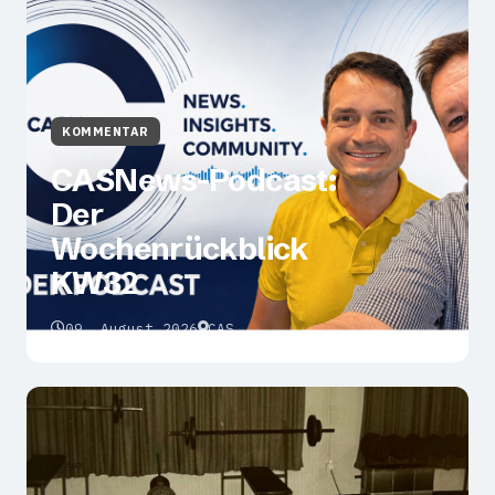
KOMMENTAR
CASNews-Podcast:
Der
Wochenrückblick
KW32
09. August 2026
CAS