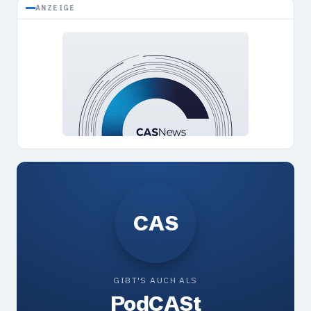
ANZEIGE
CAS
GIBT'S AUCH ALS
Pod
CAS
t