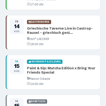
17:00 Uhr
FR
GASTRONOMIE
14
Griechische Taverne Live in Castrop-
AUG
Rauxel – griechisch geni...
360° LAECKER
18:00 Uhr
SA
WORKSHOP & BILDUNG
15
Paint & Sip: Matcha Edition x Bring Your
AUG
Friends Special
Maison Créavie
14:00 Uhr
SA
SONSTIGES
15